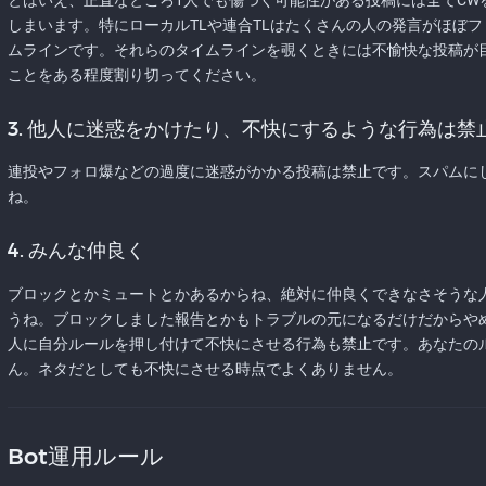
とはいえ、正直なところ1人でも傷つく可能性がある投稿には全てCW
しまいます。特にローカルTLや連合TLはたくさんの人の発言がほぼ
ムラインです。それらのタイムラインを覗くときには不愉快な投稿が
ことをある程度割り切ってください。
3. 他人に迷惑をかけたり、不快にするような行為は禁
連投やフォロ爆などの過度に迷惑がかかる投稿は禁止です。スパムに
ね。
4. みんな仲良く
ブロックとかミュートとかあるからね、絶対に仲良くできなさそうな
うね。ブロックしました報告とかもトラブルの元になるだけだからや
人に自分ルールを押し付けて不快にさせる行為も禁止です。あなたの
ん。ネタだとしても不快にさせる時点でよくありません。
Bot運用ルール