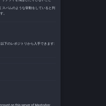
くスパムのような挙動をしていると判
ます。
コードは以下のレポジトリから入手できます:
account on this server of Mastodon: