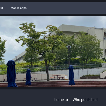
ut
Mobile apps
Home to
Who published