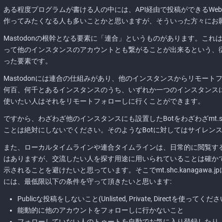
ある程度プログラムが書ける人の中には、API経由で投稿ができるWe
作ってみたくなる人も多いことかと思いますが、そういった方々にお
Mastodonの根幹となる要素に「連合」というものがあります。こ
って他のインスタンスのアカウントとも繋がることが出来るという、従
った要素です。
Mastodonには連合の仕組みがあり、他のインスタンスからリモー
何百、何千とあるインスタンスのうち、いずれか一つのインスタンスに
使いたい人はそれをリモートフォローしに行くことができます。
ですから、わざわざ他のインスタンスにも設置したBotをわざわざmt.shc.
ことは絶対にしないでください。そのようなBotに対してはサイレン
また、ローカルタイムラインや連合タイムラインは、日常的に閲覧す
はありますが、交流したい人を探す用途に用いられていることは確か
示されることを避けたいと思っています。そこでmt.shc.kanagawa.
には、最低限以下の条件を守って頂きたいと思います:
Publicな投稿をしないこと(Unlisted, Private, Directを使ってくださ
能動的に他のアカウントをフォローしに行かないこと
フォローしていない人のトゥートを自動でお気に入り登録したり