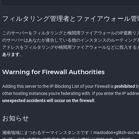
フィルタリング管理者とファイアウォール管
このサーバーをフィルタリングと検閲用ファイアウォールのIP遮断リ
のサーバーはあなたが連合している他のインスタンスのルーティングを
アドレスをフィルタリングや検閲用ファイアウォールなどに投入する
あります
。
Warning for Firewall Authorities
Adding this server to the IP Blocking List of your Firewall is
prohibited
by
other hosting instances you're federating with. If you enter the IP address
unexpected accidents will occur on the firewall
.
お知らせ
湘南地域にまつわるテーマインスタンスです！mastodon+glitch-soc